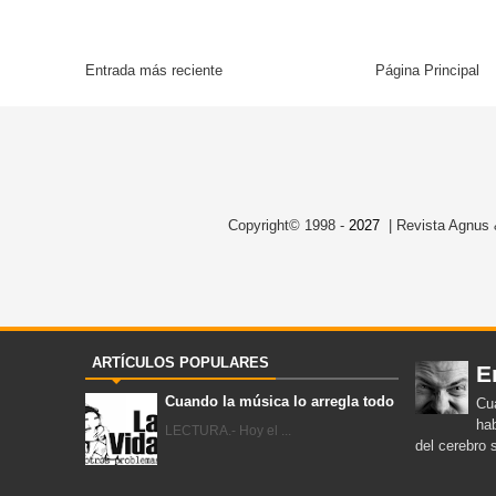
Entrada más reciente
Página Principal
Copyright© 1998 -
2027
| Revista Agnus &
ARTÍCULOS POPULARES
E
Cuando la música lo arregla todo
Cua
hab
LECTURA.- Hoy el ...
del cerebro 