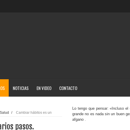
LOS
NOTICIAS
EN VIDEO
CONTACTO
Lo tengo que pensar: «Incluso el 
Salud
/
Cambiar hábitos es un
grande no es nada sin un buen ge
afgano .
arios pasos.