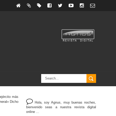
ejército más
neral» Dicho
Hola, soy Agnus, muy buenas noches,
bienvenido seas a nuestra revista digital
online ...