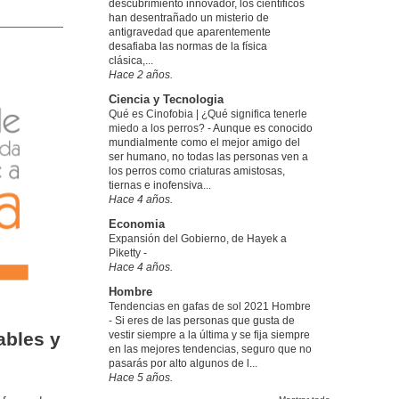
descubrimiento innovador, los científicos
han desentrañado un misterio de
antigravedad que aparentemente
desafiaba las normas de la física
clásica,...
Hace 2 años.
Ciencia y Tecnologia
Qué es Cinofobia | ¿Qué significa tenerle
miedo a los perros?
-
Aunque es conocido
mundialmente como el mejor amigo del
ser humano, no todas las personas ven a
los perros como criaturas amistosas,
tiernas e inofensiva...
Hace 4 años.
Economia
Expansión del Gobierno, de Hayek a
Piketty
-
Hace 4 años.
Hombre
Tendencias en gafas de sol 2021 Hombre
-
Si eres de las personas que gusta de
ables y
vestir siempre a la última y se fija siempre
en las mejores tendencias, seguro que no
pasarás por alto algunos de l...
Hace 5 años.