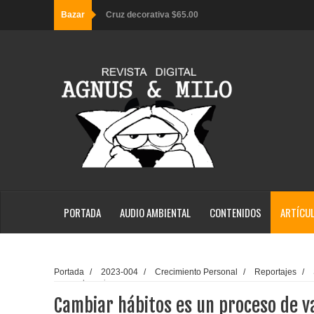
Bazar
Cruz decorativa $65.00
Sombrero negro $100.00
Sombrero bucanero $65.00
Sombrero gamuza $65.00
PORTADA
AUDIO AMBIENTAL
CONTENIDOS
ARTÍCU
Portada
/
2023-004
/
Crecimiento Personal
/
Reportajes
/
proceso de varios pasos.
Cambiar hábitos es un proceso de v