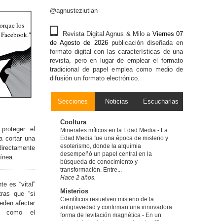
@agnusteziutlan
orque los
r Facebook."
Revista Digital Agnus & Milo a
Viernes 07
de Agosto de 2026
publicación diseñada en
formato digital con las características de una
revista, pero en lugar de emplear el formato
tradicional de papel emplea como medio de
difusión un formato electrónico.
Secciones
Noticias
Escucharlas
Cooltura
proteger el
Minerales míticos en la Edad Media
-
La
a cortar una
Edad Media fue una época de misterio y
esoterismo, donde la alquimia
irectamente
desempeñó un papel central en la
uínea.
búsqueda de conocimiento y
transformación. Entre...
Hace 2 años.
te es “vital”
Misterios
tras que “si
Científicos resuelven misterio de la
eden afectar
antigravedad y confirman una innovadora
s como el
forma de levitación magnética
-
En un