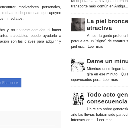
MesopotamiaLa navegación era la
transporte más común en Antigu..
ncontrar motivadores personales,
os, rodearse de personas que apoyen
dos inmediatos.
La piel bronc
atractiva
das y no saltarse comidas ni hacer
mentos saludables puede ayudarlo a
Antes, la gente prefería l
porque era un "signo" de estatus s
ación son las claves para adquirir y
piel era...
Leer mas
Dame un minu
Mientras unos llegan tar
gira en ese minuto. Qu
equivocados per...
Leer mas
en Facebook
Todo acto gen
consecuencia
Un relato sobre generos
año las lluvias habían sido partic
intensas en t...
Leer mas