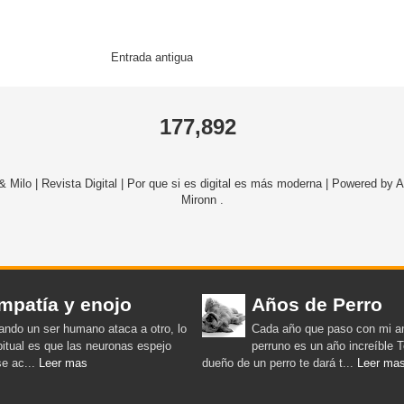
Entrada antigua
177,892
 Milo | Revista Digital | Por que si es digital es más moderna | Powered b
Mironn .
mpatía y enojo
Años de Perro
ndo un ser humano ataca a otro, lo
Cada año que paso con mi a
itual es que las neuronas espejo
perruno es un año increíble 
se ac...
Leer mas
dueño de un perro te dará t...
Leer ma