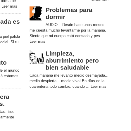
 forma de
Mostrar todo
.
Leer mas
Problemas para
dormir
eada es
AUDIO.- Desde hace unos meses,
me cuesta mucho levantarme por la mañana.
Siento que mi cuerpo está cansado y pes...
a piel pálida
Leer mas
ocial. Si tu
Limpieza,
aburrimiento pero
to
bien saludable
de el mundo
Cada mañana me levanto medio desmayada...
izá estamos
medio despierta... medio viva!.En días de la
cuarentena todo cambió, cuando ...
Leer mas
era
s.
idad. Ese
ularmente