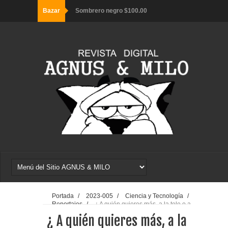
Bazar
Sombrero bucanero $65.00
Sombrero gamuza $65.00
Cruz decorativa $65.00
Sombrero negro $100.00
Portada
/
2023-005
/
Ciencia y Tecnología
/
Reportajes
/
¿ A quién quieres más, a la tele o a
internet ?
¿ A quién quieres más, a la