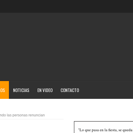
LOS
NOTICIAS
EN VIDEO
CONTACTO
ndo las personas renuncian
"Lo que pasa en la fiesta, se queda 