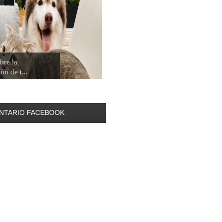
bre la
ión de t...
NTARIO FACEBOOK