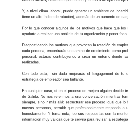
Y, a nivel clima laboral, puede generar un ambiente de incert
tiene un alto índice de rotación), además de un aumento de car
Por lo que conocer algunos de los motivos que hace que los
ayudarte a realizar una análisis de tu organización y poner fo
Diagnosticando los motivos que provocan la rotación de emple
cada persona, encontrarás un camino de crecimiento como prof
personal, estarás contribuyendo a crear un entorno donde l
realizadas.
Con todo esto, sin duda mejorarás el Engagement de tu or
estrategia de empleador sea brillante.
En cualquier caso, si en el proceso de mejora alguien decide ir
de Salida. No nos referimos a una conversación mientras tom
siempre, sino ir más allá: estructurar ese proceso igual que lo 
nuevas personas, permitir que profesionalmente responda a 
honestamente. Y toma nota, lee sus respuestas con la mente 
información muy valiosa que te servirá para revisar la estrategi