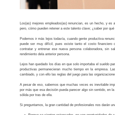
Los(as) mejores empleados(as) renuncian, es un hecho, y es a
pero, cómo pueden retener a este talento clave; ¿saber por qué
Podemos ir más lejos todavía, cuando gente productiva renuncia
puede ser muy difícil, pues existe tanto el costo financiero
contratar y entrenar ese nueva persona colaboradora, sin s
rendimiento dela anterior persona.
Lejos han quedado los días en que solo importaba el sueldo pa
productivas permanecieran mucho tiempo en la empresa. Las
cambiado, y con ello las reglas del juego para las organizacione
A pesar de eso, sabemos que muchas veces es inevitable impe
por más que esa decisión pueda parecer algo sin sentido, en l
sólida por tras de ella.
Si preguntamos, la gran cantidad de profesionales nos darán u
Porque se sienten estancados, no ven oportunidades de c