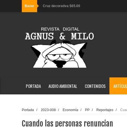
Bazar
Sombrero negro $100.00
Sombrero bucanero $65.00
Sombrero gamuza $65.00
Cruz decorativa $65.00
PORTADA
AUDIO AMBIENTAL
CONTENIDOS
ARTÍCU
Portada
/
2023-008
/
Economía
/
PP
/
Reportajes
/
Cua
Cuando las personas renuncian