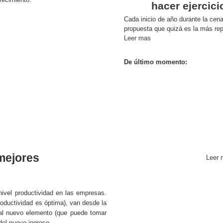
hacer ejercici
Cada inicio de año durante la cen
propuesta que quizá es la más repe
Leer mas
De último momento:
 mejores
Leer 
nivel productividad en las empresas.
roductividad es óptima), van desde la
 al nuevo elemento (que puede tomar
del nuevo ingreso.