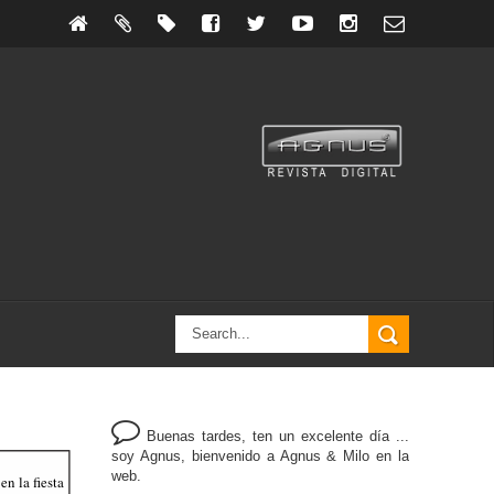
Buenas tardes, ten un excelente día ...
soy Agnus, bienvenido a Agnus & Milo en la
web.
en la fiesta