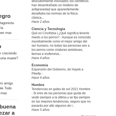
descubrimiento innovador, los científicos
han desentrañado un misterio de
antigravedad que aparentemente
desafiaba las normas de la física
egro
clásica,...
Hace 2 años.
otagonista
 la
Ciencia y Tecnologia
eer mas
Qué es Cinofobia | ¿Qué significa tenerle
miedo a los perros?
-
Aunque es conocido
mundialmente como el mejor amigo del
o
ser humano, no todas las personas ven a
los perros como criaturas amistosas,
n creciendo
tiernas e inofensiva...
sona muere?
Hace 4 años.
Economia
Expansión del Gobierno, de Hayek a
Piketty
-
o
Hace 4 años.
mi amigo
Hombre
ble Todo
Tendencias en gafas de sol 2021 Hombre
 mas
-
Si eres de las personas que gusta de
vestir siempre a la última y se fija siempre
en las mejores tendencias, seguro que no
 buena
pasarás por alto algunos de l...
Hace 5 años.
ezar a