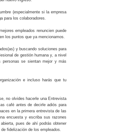
idumbre (especialmente si la empresa
ga para los colaboradores.
 mejores empleados renuncien puede
co en los puntos que ya mencionamos.
ados(as) y buscando soluciones para
esional de gestión humana y, a nivel
as personas se sientan mejor y más
ganización e incluso harás que tu
se, no olvides hacerle una Entrevista
as café antes de decirle adiós para
haces en la primera entrevista de las
una encuesta y escriba sus razones
abierta, pues de ahí podrás obtener
a de fidelización de los empleados.