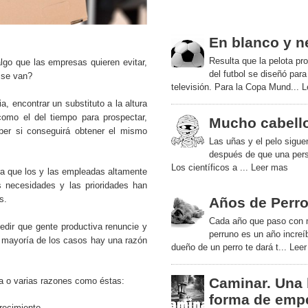
En blanco y n
Resulta que la pelota pr
lgo que las empresas quieren evitar,
del futbol se diseñó para
 se van?
televisión. Para la Copa Mund...
L
, encontrar un substituto a la altura
 como el del tiempo para prospectar,
Mucho cabell
aber si conseguirá obtener el mismo
Las uñas y el pelo sigue
después de que una per
Los científicos a ...
Leer mas
ra que los y las empleadas altamente
 necesidades y las prioridades han
s.
Años de Perr
Cada año que paso con 
dir que gente productiva renuncie y
perruno es un año increí
a mayoría de los casos hay una razón
dueño de un perro te dará t...
Leer
Caminar. Una
na o varias razones como éstas:
forma de emp
recimiento.