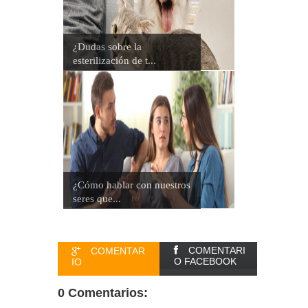
¿Dudas sobre la
esterilización de t...
¿Cómo hablar con nuestros
seres que...
COMENTARI
COMENTAR
O FACEBOOK
IO
0 Comentarios: