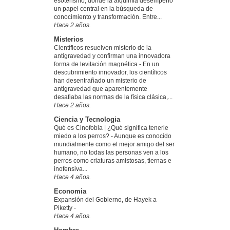
esoterismo, donde la alquimia desempeñó
un papel central en la búsqueda de
conocimiento y transformación. Entre...
Hace 2 años.
Misterios
Científicos resuelven misterio de la
antigravedad y confirman una innovadora
forma de levitación magnética
-
En un
descubrimiento innovador, los científicos
han desentrañado un misterio de
antigravedad que aparentemente
desafiaba las normas de la física clásica,...
Hace 2 años.
Ciencia y Tecnologia
Qué es Cinofobia | ¿Qué significa tenerle
miedo a los perros?
-
Aunque es conocido
mundialmente como el mejor amigo del ser
humano, no todas las personas ven a los
perros como criaturas amistosas, tiernas e
inofensiva...
Hace 4 años.
Economia
Expansión del Gobierno, de Hayek a
Piketty
-
Hace 4 años.