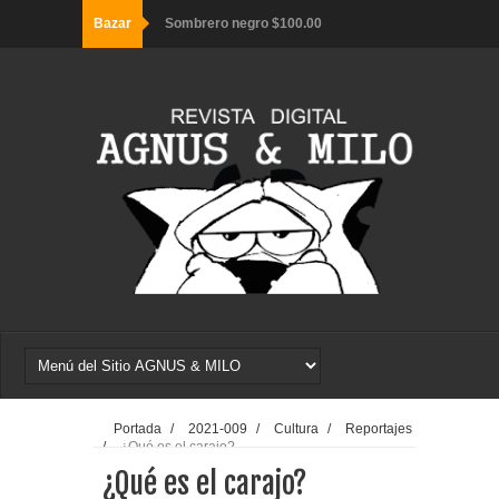
Bazar
Sombrero negro $100.00
Sombrero bucanero $65.00
Sombrero gamuza $65.00
Cruz decorativa $65.00
Portada
/
2021-009
/
Cultura
/
Reportajes
/
¿Qué es el carajo?
¿Qué es el carajo?