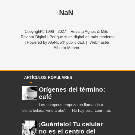
NaN
Copyright© 1998 -
2027
| Revista Agnus & Milo |
Revista Digital | Por que si es digital es más moderna
| Powered by AGNUS® publicidad. | Webmaster:
Alberto Mironn .
ARTÍCULOS POPULARES
Orígenes del término:
café
Los europeos empezaron llamando a
dicha bebida 'vino árabe'. No hay pe...
Leer mas
¡Guárdalo! Tu celular
no es el centro del