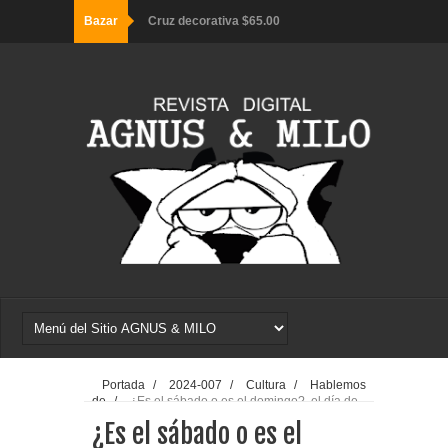
Bazar
Cruz decorativa $65.00
Sombrero negro $100.00
Sombrero bucanero $65.00
Sombrero gamuza $65.00
Portada
/
2024-007
/
Cultura
/
Hablemos
de
/
¿Es el sábado o es el domingo?, el día de
descanso y de esperanza
¿Es el sábado o es el