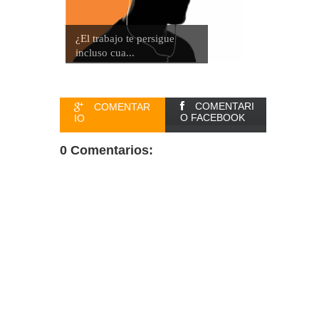
¿El trabajo te persigue
incluso cua...
COMENTARI
COMENTAR
O FACEBOOK
IO
0 Comentarios: