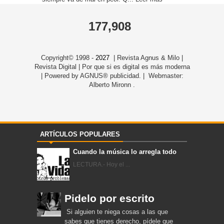
177,908
Copyright© 1998 -
2027
| Revista Agnus & Milo |
Revista Digital | Por que si es digital es más moderna
| Powered by AGNUS® publicidad. | Webmaster:
Alberto Mironn .
ARTÍCULOS POPULARES
Cuando la música lo arregla todo
LECTURA.- Hoy el ...
Pidelo por escrito
Si alguien te niega cosas a las que
sabes que tienes derecho, pídele que