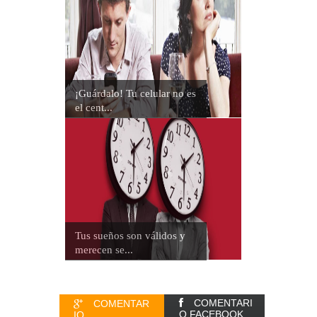
¡Guárdalo! Tu celular no es
el cent...
Tus sueños son válidos y
merecen se...
COMENTARI
COMENTAR
O FACEBOOK
IO